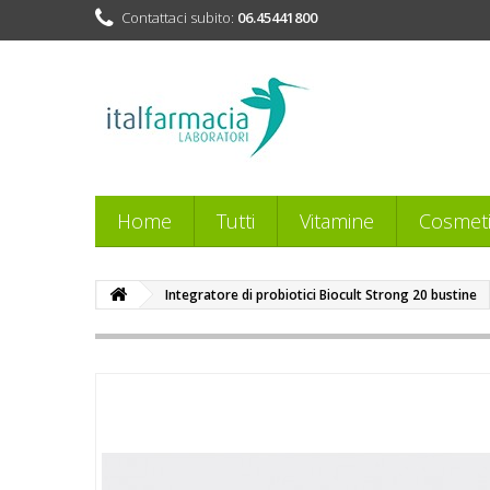
Contattaci subito:
06.45441800
Home
Tutti
Vitamine
Cosmeti
Integratore di probiotici Biocult Strong 20 bustine