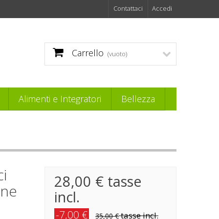
Contattaci
Accedi
Carrello
(vuoto)
Alimenti e Integratori
Bellezza
ci
28,00 €
tasse
ine
incl.
-7,00 €
tasse incl.
35,00 €