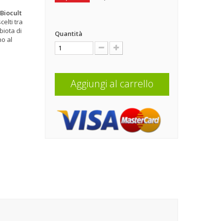
Biocult
celti tra
biota di
Quantità
no al
Aggiungi al carrello