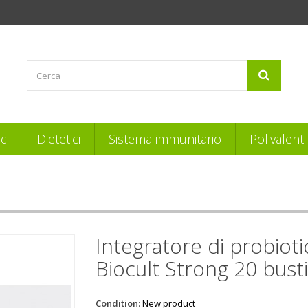
ci
Dietetici
Sistema immunitario
Polivalenti
Integratore di probioti
Biocult Strong 20 bust
Condition:
New product