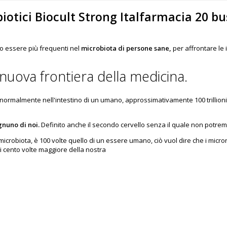
iotici Biocult Strong Italfarmacia 20 bu
amo essere più frequenti nel
microbiota di persone sane,
per affrontare le
nuova frontiera della medicina.
ormalmente nell'intestino di un umano, approssimativamente 100 trillioni. D
gnuno di noi.
Definito anche il secondo cervello senza il quale non potre
icrobiota, è 100 volte quello di un essere umano, ciò vuol dire che i micro
i cento volte maggiore della nostra