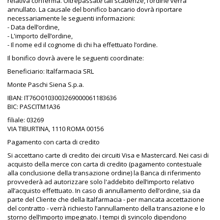
relativa conferma. Oltrepassate tali scadenze, l’ordine verrà
annullato. La causale del bonifico bancario dovrà riportare
necessariamente le seguenti informazioni:
- Data dell’ordine,
- L'importo dell’ordine,
- Il nome ed il cognome di chi ha effettuato l’ordine.
Il bonifico dovrà avere le seguenti coordinate:
Beneficiario: Italfarmacia SRL
Monte Paschi Siena S.p.a.
IBAN: IT76O0103003269000061183636
BIC: PASCITM1A36
filiale: 03269
VIA TIBURTINA, 1110 ROMA 00156
Pagamento con carta di credito
Si accettano carte di credito dei circuiti Visa e Mastercard. Nei casi di
acquisto della merce con carta di credito (pagamento contestuale
alla conclusione della transazione ordine) la Banca di riferimento
provvederà ad autorizzare solo l'addebito dell’importo relativo
all’acquisto effettuato. In caso di annullamento dell’ordine, sia da
parte del Cliente che della Italfarmacia - per mancata accettazione
del contratto - verrà richiesto l’annullamento della transazione e lo
storno dell’importo impegnato. I tempi di svincolo dipendono