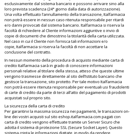
esclusivamente dal sistema bancario e possono arrivare sino alla
loro prevista scadenza (24° giorno dalla data di autorizzazione).
Una volta effettuato l’annullamento della transazione, Italfarmacia
non potrà essere in nessun caso ritenuta responsabile per ritardi
e/o danni provocati dal sistema bancario. Italfarmacia si riserva la
facoltà di richiedere al Cliente informazioni aggiuntive o invio di
copie di documenti che dimostrino la titolarità della carta utilizzata.
Nel caso in cui il Cliente non fornisca tali informazioni e/o
copie, Italfarmacia si riserva la facoltà di non accettare la
conclusione del contratto.
In nessun momento della procedura di acquisto mediante carta di
credito Italfarmacia sarà in grado di conoscere informazioni
personali relative al titolare della stessa, atteso che queste ultime
vengono trasmesse direttamente al sito dell’Istituto bancario che
gestisce la transazione, sito protetto. Per tale motivo Italfarmacia
non potrà essere ritenuta responsabile per eventuali usi fraudolenti
di carte di credito da parte di terzi all’atto del pagamento di prodotti
acquistati sul proprio sito.
La sicurezza della carta di credito
Per garantirvi la massima sicurezza nei pagamenti, le transazioni on-
line dei vostri acquisti sul sito eshop.italfarmacia.com pagati con
carta di credito vengono effettuate tramite un Server Sicuro che
adotta il sistema di protezione SSL (Secure Socket Layer). Questo
sistema cripta le informazioni digitate, in modo da rendere