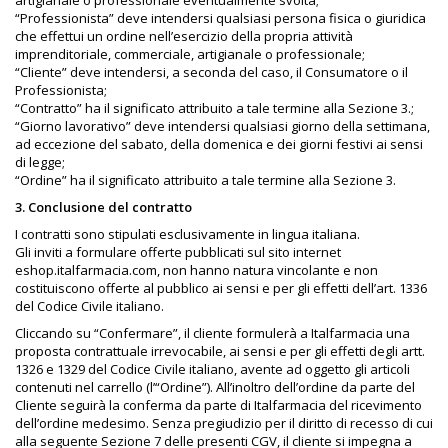
artigianale o professionale eventualmente svolta;
“Professionista” deve intendersi qualsiasi persona fisica o giuridica
che effettui un ordine nell’esercizio della propria attività
imprenditoriale, commerciale, artigianale o professionale;
“Cliente” deve intendersi, a seconda del caso, il Consumatore o il
Professionista;
“Contratto” ha il significato attribuito a tale termine alla Sezione 3.;
“Giorno lavorativo” deve intendersi qualsiasi giorno della settimana,
ad eccezione del sabato, della domenica e dei giorni festivi ai sensi
di legge;
“Ordine” ha il significato attribuito a tale termine alla Sezione 3.
3. Conclusione del contratto
I contratti sono stipulati esclusivamente in lingua italiana.
Gli inviti a formulare offerte pubblicati sul sito internet
eshop.italfarmacia.com, non hanno natura vincolante e non
costituiscono offerte al pubblico ai sensi e per gli effetti dell’art. 1336
del Codice Civile italiano.
Cliccando su “Confermare”, il cliente formulerà a Italfarmacia una
proposta contrattuale irrevocabile, ai sensi e per gli effetti degli artt.
1326 e 1329 del Codice Civile italiano, avente ad oggetto gli articoli
contenuti nel carrello (l’“Ordine”). All’inoltro dell’ordine da parte del
Cliente seguirà la conferma da parte di Italfarmacia del ricevimento
dell’ordine medesimo. Senza pregiudizio per il diritto di recesso di cui
alla seguente Sezione 7 delle presenti CGV, il cliente si impegna a