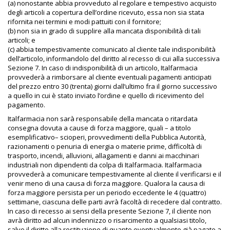
(a) nonostante abbia provveduto al regolare e tempestivo acquisto
degli articoli a copertura dell’ordine ricevuto, essa non sia stata
rifornita nei termini e modi pattuiti con il fornitore;
(b) non sia in grado di supplire alla mancata disponibilità di tali
articoli; e
(c) abbia tempestivamente comunicato al cliente tale indisponibilità
dell’articolo, informandolo del diritto al recesso di cui alla successiva
Sezione 7. In caso di indisponibilità di un articolo, Italfarmacia
provvederà a rimborsare al cliente eventuali pagamenti anticipati
del prezzo entro 30 (trenta) giorni dall’ultimo fra il giorno successivo
a quello in cui è stato inviato l’ordine e quello di ricevimento del
pagamento.
Italfarmacia non sarà responsabile della mancata o ritardata
consegna dovuta a cause di forza maggiore, quali – a titolo
esemplificativo– scioperi, provvedimenti della Pubblica Autorità,
razionamenti o penuria di energia o materie prime, difficoltà di
trasporto, incendi, alluvioni, allagamenti e danni ai macchinari
industriali non dipendenti da colpa di Italfarmacia. Italfarmacia
provvederà a comunicare tempestivamente al cliente il verificarsi e il
venir meno di una causa di forza maggiore. Qualora la causa di
forza maggiore persista per un periodo eccedente le 4 (quattro)
settimane, ciascuna delle parti avrà facoltà di recedere dal contratto.
In caso di recesso ai sensi della presente Sezione 7, il cliente non
avrà diritto ad alcun indennizzo o risarcimento a qualsiasi titolo,
salvo il diritto alla restituzione di quanto eventualmente già pagato a