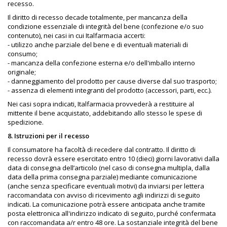
recesso.
Il diritto di recesso decade totalmente, per mancanza della
condizione essenziale di integrità del bene (confezione e/o suo
contenuto), nei casi in cui Italfarmacia accerti:
- utilizzo anche parziale del bene e di eventuali materiali di
consumo;
- mancanza della confezione esterna e/o dell'imballo interno
originale;
- danneggiamento del prodotto per cause diverse dal suo trasporto;
- assenza di elementi integranti del prodotto (accessori, parti, ecc.).
Nei casi sopra indicati, Italfarmacia provvederà a restituire al
mittente il bene acquistato, addebitando allo stesso le spese di
spedizione.
8. Istruzioni per il recesso
Il consumatore ha facoltà di recedere dal contratto. Il diritto di
recesso dovrà essere esercitato entro 10 (dieci) giorni lavorativi dalla
data di consegna dell’articolo (nel caso di consegna multipla, dalla
data della prima consegna parziale) mediante comunicazione
(anche senza specificare eventuali motivi) da inviarsi per lettera
raccomandata con avviso di ricevimento agli indirizzi di seguito
indicati. La comunicazione potrà essere anticipata anche tramite
posta elettronica all'indirizzo indicato di seguito, purché confermata
con raccomandata a/r entro 48 ore. La sostanziale integrità del bene