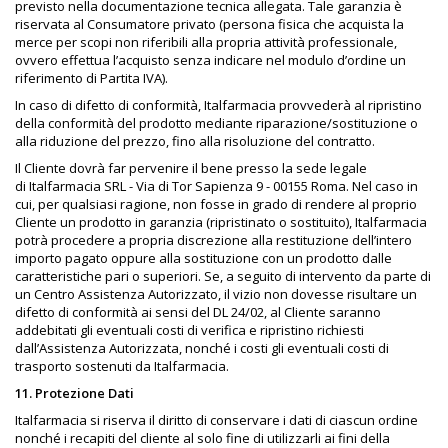
previsto nella documentazione tecnica allegata. Tale garanzia è
riservata al Consumatore privato (persona fisica che acquista la
merce per scopi non riferibili alla propria attività professionale,
ovvero effettua l’acquisto senza indicare nel modulo d’ordine un
riferimento di Partita IVA).
In caso di difetto di conformità, Italfarmacia provvederà al ripristino
della conformità del prodotto mediante riparazione/sostituzione o
alla riduzione del prezzo, fino alla risoluzione del contratto.
Il Cliente dovrà far pervenire il bene presso la sede legale
di Italfarmacia SRL - Via di Tor Sapienza 9 - 00155 Roma. Nel caso in
cui, per qualsiasi ragione, non fosse in grado di rendere al proprio
Cliente un prodotto in garanzia (ripristinato o sostituito), Italfarmacia
potrà procedere a propria discrezione alla restituzione dell’intero
importo pagato oppure alla sostituzione con un prodotto dalle
caratteristiche pari o superiori. Se, a seguito di intervento da parte di
un Centro Assistenza Autorizzato, il vizio non dovesse risultare un
difetto di conformità ai sensi del DL 24/02, al Cliente saranno
addebitati gli eventuali costi di verifica e ripristino richiesti
dall’Assistenza Autorizzata, nonché i costi gli eventuali costi di
trasporto sostenuti da Italfarmacia.
11. Protezione Dati
Italfarmacia si riserva il diritto di conservare i dati di ciascun ordine
nonché i recapiti del cliente al solo fine di utilizzarli ai fini della