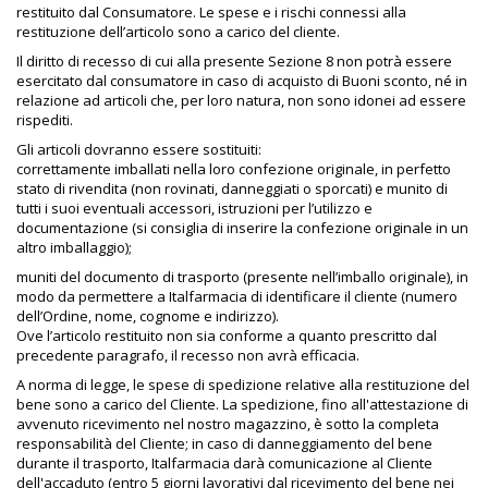
restituito dal Consumatore. Le spese e i rischi connessi alla
restituzione dell’articolo sono a carico del cliente.
Il diritto di recesso di cui alla presente Sezione 8 non potrà essere
esercitato dal consumatore in caso di acquisto di Buoni sconto, né in
relazione ad articoli che, per loro natura, non sono idonei ad essere
rispediti.
Gli articoli dovranno essere sostituiti:
correttamente imballati nella loro confezione originale, in perfetto
stato di rivendita (non rovinati, danneggiati o sporcati) e munito di
tutti i suoi eventuali accessori, istruzioni per l’utilizzo e
documentazione (si consiglia di inserire la confezione originale in un
altro imballaggio);
muniti del documento di trasporto (presente nell’imballo originale), in
modo da permettere a Italfarmacia di identificare il cliente (numero
dell’Ordine, nome, cognome e indirizzo).
Ove l’articolo restituito non sia conforme a quanto prescritto dal
precedente paragrafo, il recesso non avrà efficacia.
A norma di legge, le spese di spedizione relative alla restituzione del
bene sono a carico del Cliente. La spedizione, fino all'attestazione di
avvenuto ricevimento nel nostro magazzino, è sotto la completa
responsabilità del Cliente; in caso di danneggiamento del bene
durante il trasporto, Italfarmacia darà comunicazione al Cliente
dell'accaduto (entro 5 giorni lavorativi dal ricevimento del bene nei