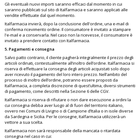
Gli eventuali nuovi importi saranno efficaci dal momento in cui
saranno pubblicati sul sito di Italfarmacia e saranno applicati alle
vendite effettuate dal quel momento.
Italfarmacia invierà, dopo la conclusione dell'ordine, una e-mail di
conferma ricevimento ordine. Il consumatore è invitato a stampare
l'e-mail e a conservarla. Nel caso non la ricevesse, il consumatore è
invitato a prendere contatto con Italfarmacia.
5. Pagamenti e consegna
Salvo patto contrario, il cliente pagherà integralmente il prezzo degli
articoli ordinati, contestualmente all’inoltro dell’ordine. Italfarmacia si
riserva di effettuare la consegna degli articoli acquistati solo dopo
aver ricevuto il pagamento del loro intero prezzo. Nell’ambito del
processo di inoltro dell’ordine, potranno essere proposti da
Italfarmacia, a completa discrezione di quest’ultima, diversi strumenti
di pagamento, come descritti nella Sezione 6 delle CGV.
Italfarmacia si riserva di rifiutare o non dare esecuzione a ordini la
cui consegna debba aver luogo al di fuori del territorio italiano,
ovvero nei Comuni di Livigno o di Campione d’Italia o in isole diverse
da Sardegna e Sicilia. Per le consegne, Italfarmacia utilizzerà un
vettore a sua scelta.
Italfarmacia non sarà responsabile della mancata o ritardata
consegna nel caso in cui: