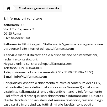
Condizioni generali di vendita
1. Informazioni venditore
Italfarmcia DRL
Via di Tor Sapienza 7
00155 Roma
P.Iva
04758201000
Italfarmacia SRL (di seguito “Italfarmacia”) gestisce un negozio online
attraverso il sito internet eshop.italfarmacia.com
Il servizio clienti di Italfarmacia è a disposizione per informazioni,
reclami e contestazioni:
Negozio online sul sito: eshop.italfarmacia.com
Telefono : +39.06.45441800
A disposizione da lunedì a venerdì (9.00 – 13.00 / 15.00 – 18.00)
E-mail : info@italfarmacia.com
Per qualsiasi aspetto o chiarimento relativo al contenuto delle CGV,
del contratto (come definito alla successiva Sezione 2) ed alla sua
disciplina, Italfarmacia si rende disponibile – anche telefonicamente
– ad offrire al cliente qualsiasi chiarimento o informazione. Qualora il
cliente decida di non avvalersi del servizio telefonico, restano in ogni
caso salvi e impregiudicati tutti i diritti e le facoltà riconosciuti al