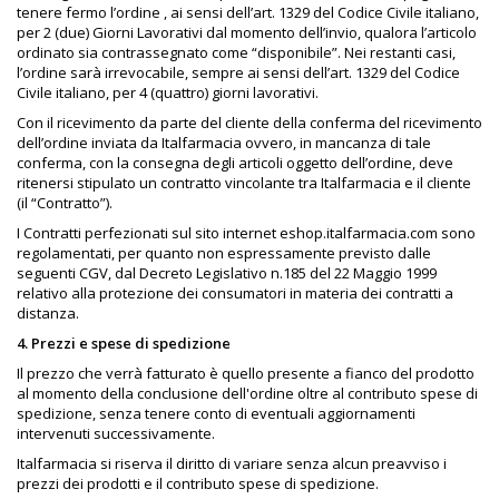
tenere fermo l’ordine , ai sensi dell’art. 1329 del Codice Civile italiano,
per 2 (due) Giorni Lavorativi dal momento dell’invio, qualora l’articolo
ordinato sia contrassegnato come “disponibile”. Nei restanti casi,
l’ordine sarà irrevocabile, sempre ai sensi dell’art. 1329 del Codice
Civile italiano, per 4 (quattro) giorni lavorativi.
Con il ricevimento da parte del cliente della conferma del ricevimento
dell’ordine inviata da Italfarmacia ovvero, in mancanza di tale
conferma, con la consegna degli articoli oggetto dell’ordine, deve
ritenersi stipulato un contratto vincolante tra Italfarmacia e il cliente
(il “Contratto”).
I Contratti perfezionati sul sito internet eshop.italfarmacia.com sono
regolamentati, per quanto non espressamente previsto dalle
seguenti CGV, dal Decreto Legislativo n.185 del 22 Maggio 1999
relativo alla protezione dei consumatori in materia dei contratti a
distanza.
4. Prezzi e spese di spedizione
Il prezzo che verrà fatturato è quello presente a fianco del prodotto
al momento della conclusione dell'ordine oltre al contributo spese di
spedizione, senza tenere conto di eventuali aggiornamenti
intervenuti successivamente.
Italfarmacia si riserva il diritto di variare senza alcun preavviso i
prezzi dei prodotti e il contributo spese di spedizione.