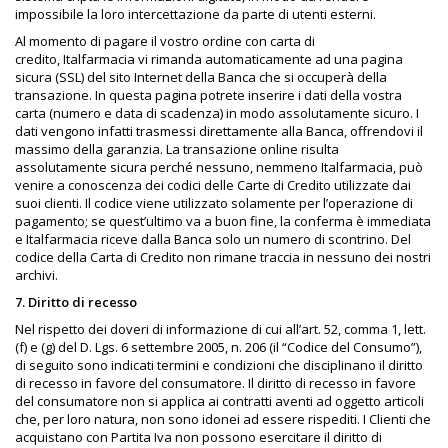
impossibile la loro intercettazione da parte di utenti esterni.
Al momento di pagare il vostro ordine con carta di
credito, Italfarmacia vi rimanda automaticamente ad una pagina
sicura (SSL) del sito Internet della Banca che si occuperà della
transazione. In questa pagina potrete inserire i dati della vostra
carta (numero e data di scadenza) in modo assolutamente sicuro. I
dati vengono infatti trasmessi direttamente alla Banca, offrendovi il
massimo della garanzia. La transazione online risulta
assolutamente sicura perché nessuno, nemmeno Italfarmacia, può
venire a conoscenza dei codici delle Carte di Credito utilizzate dai
suoi clienti. Il codice viene utilizzato solamente per l’operazione di
pagamento; se quest’ultimo va a buon fine, la conferma è immediata
e Italfarmacia riceve dalla Banca solo un numero di scontrino. Del
codice della Carta di Credito non rimane traccia in nessuno dei nostri
archivi.
7. Diritto di recesso
Nel rispetto dei doveri di informazione di cui all’art. 52, comma 1, lett.
(f) e (g) del D. Lgs. 6 settembre 2005, n. 206 (il “Codice del Consumo”),
di seguito sono indicati termini e condizioni che disciplinano il diritto
di recesso in favore del consumatore. Il diritto di recesso in favore
del consumatore non si applica ai contratti aventi ad oggetto articoli
che, per loro natura, non sono idonei ad essere rispediti. I Clienti che
acquistano con Partita Iva non possono esercitare il diritto di